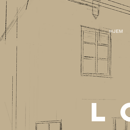
HJEM
L