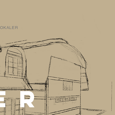
LOKALER
ER