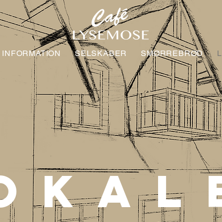
INFORMATION
SELSKABER
SMØRREBRØD
OKAL