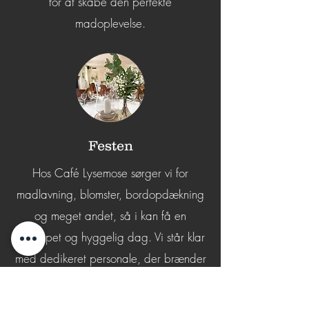
for at skabe den perfekte
madoplevelse.
Festen
Hos Café Lysemose sørger vi for
madlavning, blomster, bordopdækning
og meget andet, så i kan få en
afslappet og hyggelig dag. Vi står klar
med dedikeret personale, der brænder
for at skabe den mest dejlige dag for
jer, så I kan slappe af og nyde dagen