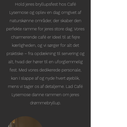
Hold jeres bryllupsfest hos Café
Lysemose og oplev en dag omgivet af
naturskønne områder, der skaber den
perfekte ramme for jeres store dag. Vores
charmerende café er ideel til at fejre
kærligheden, og vi sørger for alt det
praktiske – fra opdækning til servering og
alt, hvad der hører til en uforglemmelig
fest. Med vores dedikerede personale,
kan I slappe af og nyde hvert øjeblik,
mens vi tager os af detaljerne. Lad Café
Lysemose danne rammen om jeres
drømmebryllup.